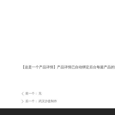
【这是一个产品详情】产品详情已自动绑定后台每篇产品的
前一个：
无
ꄴ
后一个：
武汉沙盘制作
ꄲ