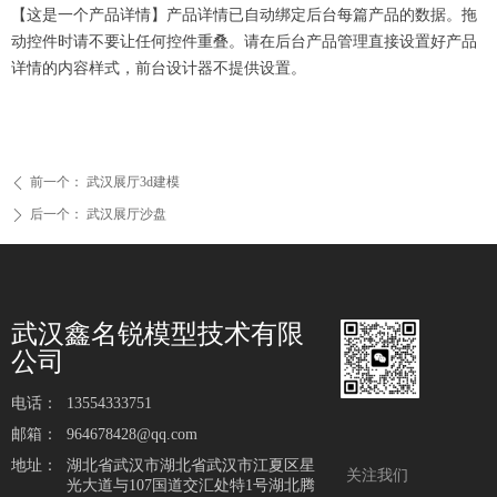
【这是一个产品详情】产品详情已自动绑定后台每篇产品的数据。拖
动控件时请不要让任何控件重叠。请在后台产品管理直接设置好产品
详情的内容样式，前台设计器不提供设置。
前一个：
武汉展厅3d建模
ꄴ
后一个：
武汉展厅沙盘
ꄲ
武汉鑫名锐模型技术有限
公司
电话：
13554333751
邮箱：
964678428@qq.com
地址：
湖北省武汉市湖北省武汉市江夏区星
关注我们
光大道与107国道交汇处特1号湖北腾