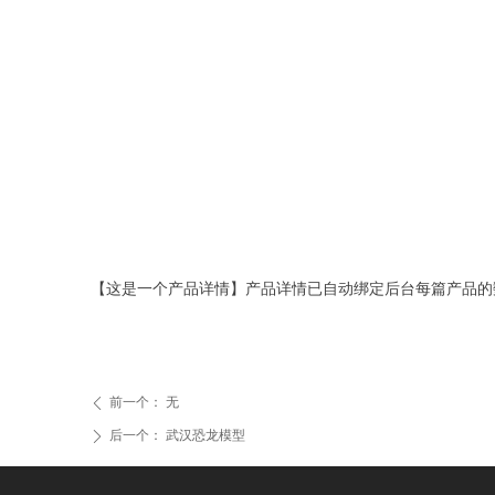
【这是一个产品详情】产品详情已自动绑定后台每篇产品的
前一个：
无
ꄴ
后一个：
武汉恐龙模型
ꄲ